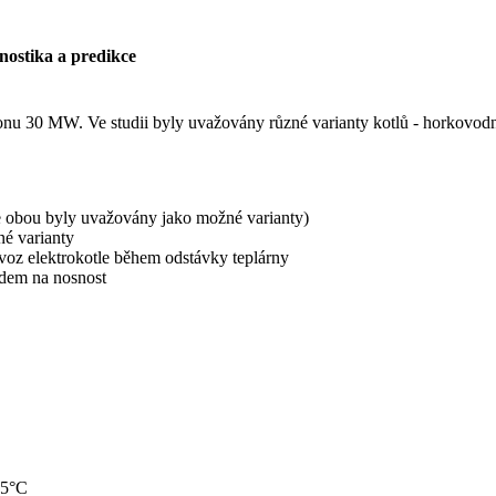
nostika a predikce
konu 30 MW. Ve studii byly uvažovány různé varianty kotlů - horkovodn
 obou byly uvažovány jako možné varianty)
né varianty
oz elektrokotle během odstávky teplárny
edem na nosnost
05°C