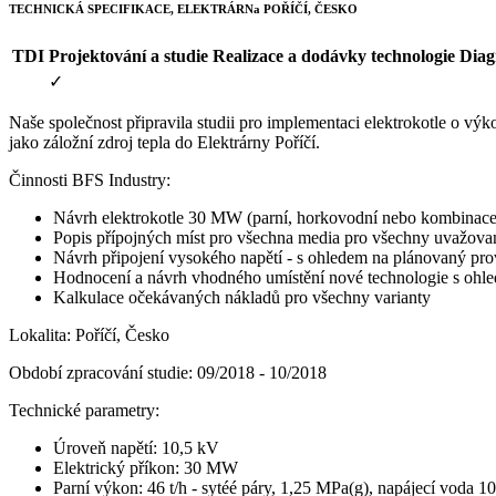
TECHNICKÁ SPECIFIKACE, ELEKTRÁRNa POŘÍČÍ, ČESKO
TDI
Projektování a studie
Realizace a dodávky technologie
Diag
✓
Naše společnost připravila studii pro implementaci elektrokotle o vý
jako záložní zdroj tepla do Elektrárny Poříčí.
Činnosti BFS Industry:
Návrh elektrokotle 30 MW (parní, horkovodní nebo kombinace
Popis přípojných míst pro všechna media pro všechny uvažova
Návrh připojení vysokého napětí -
s ohledem na plánovaný prov
Hodnocení a návrh vhodného umístění nové technologie s ohl
Kalkulace očekávaných nákladů pro všechny varianty
Lokalita: Poříčí, Česko
Období zpracování studie
: 09/2018 - 10/2018
Technické parametry:
Úroveň napětí: 10,5 kV
Elektrický příkon: 30 MW
Parní výkon: 46 t/h - sytéé páry, 1,25 MPa(g), napájecí voda 1