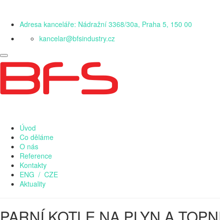
Adresa kanceláře: Nádražní 3368/30a, Praha 5, 150 00
kancelar@bfsindustry.cz
Úvod
Co děláme
O nás
Reference
Kontakty
ENG
/
CZE
Aktuality
PARNÍ KOTLE NA PLYN A TOPN