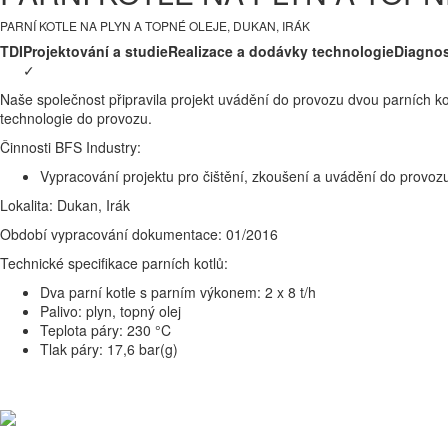
PARNÍ KOTLE NA PLYN A TOPNÉ OLEJE, DUKAN, IRÁK
TDI
Projektování a studie
Realizace a dodávky technologie
Diagnos
✓
Naše společnost připravila projekt uvádění do provozu dvou parních ko
technologie do provozu.
Činnosti BFS Industry:
Vypracování projektu pro čištění, zkoušení a uvádění do provoz
Lokalita: Dukan, Irák
Období vypracování dokumentace: 01/2016
Technické specifikace parních kotlů:
Dva parní kotle s parním výkonem: 2 x 8 t/h
Palivo: plyn, topný olej
Teplota páry: 230 °C
Tlak páry: 17,6 bar(g)