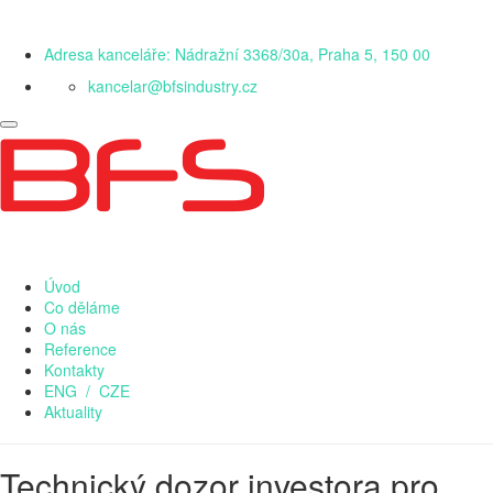
Adresa kanceláře: Nádražní 3368/30a, Praha 5, 150 00
kancelar@bfsindustry.cz
Úvod
Co děláme
O nás
Reference
Kontakty
ENG
/
CZE
Aktuality
Technický dozor investora pro