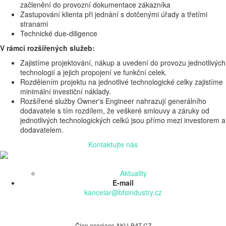
začlenění do provozní dokumentace zákazníka
Zastupování klienta při jednání s dotčenými úřady a třetími
stranami
Technické due-diligence
V rámci rozšířených služeb:
Zajistíme projektování, nákup a uvedení do provozu jednotlivých
technologií a jejich propojení ve funkční celek.
Rozdělením projektu na jednotlivé technologické celky zajistíme
minimální investiční náklady.
Rozšířené služby Owner's Engineer nahrazují generálního
dodavatele s tím rozdílem, že veškeré smlouvy a záruky od
jednotlivých technologických celků jsou přímo mezi investorem a
dodavatelem.
Kontaktujte nás
Aktuality
E-mail
kancelar@bfsindustry.cz
Člen asociace AKU-BAT CZ